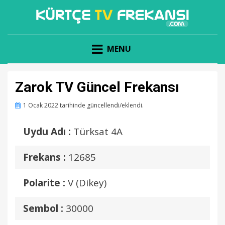
KÜRTÇE KANAL FREKANSLARI
KÜRTÇE TV FREKANSI
MENU
Zarok TV Güncel Frekansı
Posted
1 Ocak 2022
tarihinde güncellendi/eklendi.
on
Uydu Adı :
Türksat 4A
Frekans :
12685
Polarite :
V (Dikey)
Sembol :
30000