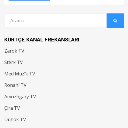
Arama:
ARAMA
KÜRTÇE KANAL FREKANSLARI
Zarok TV
Stêrk TV
Med Muzîk TV
Ronahî TV
Amozhgary TV
Çira TV
Duhok TV