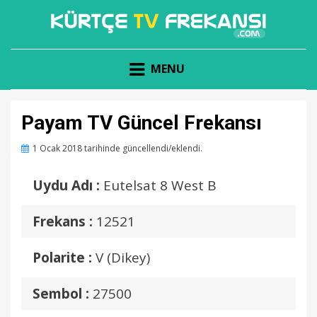
KÜRTÇE KANAL FREKANSLARI
KÜRTÇE TV FREKANSI
MENU
Payam TV Güncel Frekansı
Posted
1 Ocak 2018
tarihinde güncellendi/eklendi.
on
Uydu Adı :
Eutelsat 8 West B
Frekans :
12521
Polarite :
V (Dikey)
Sembol :
27500