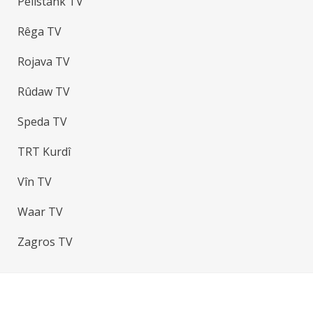
Pêlistank TV
Rêga TV
Rojava TV
Rûdaw TV
Speda TV
TRT Kurdî
Vîn TV
Waar TV
Zagros TV