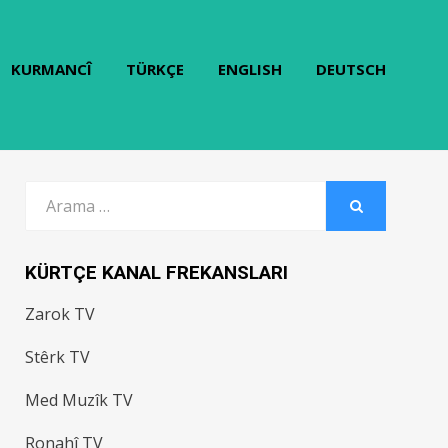
KURMANCÎ
TÜRKÇE
ENGLISH
DEUTSCH
Arama:
ARAMA
KÜRTÇE KANAL FREKANSLARI
Zarok TV
Stêrk TV
Med Muzîk TV
Ronahî TV