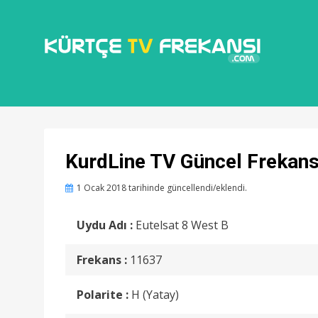
KÜRTÇE KANAL FREKANSLARI
KÜRTÇE TV
FREKANSI
KurdLine TV Güncel Frekans
Posted
1 Ocak 2018
tarihinde güncellendi/eklendi.
on
Uydu Adı :
Eutelsat 8 West B
Frekans :
11637
Polarite :
H (Yatay)