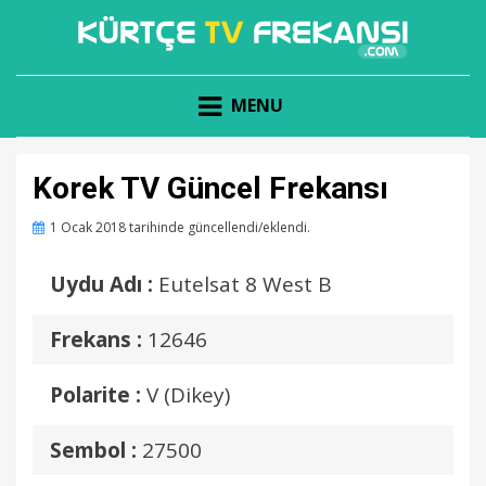
KÜRTÇE KANAL FREKANSLARI
KÜRTÇE TV FREKANSI
MENU
Korek TV Güncel Frekansı
Posted
1 Ocak 2018
tarihinde güncellendi/eklendi.
on
Uydu Adı :
Eutelsat 8 West B
Frekans :
12646
Polarite :
V (Dikey)
Sembol :
27500