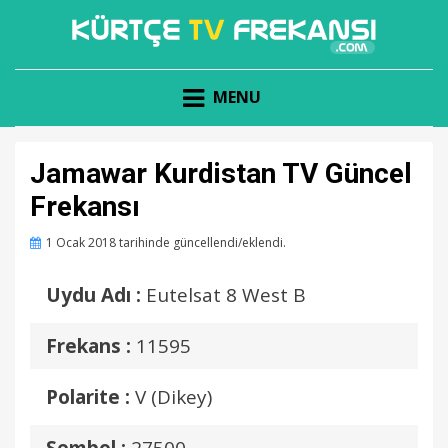
KÜRTÇE KANAL FREKANSLARI
KÜRTÇE TV FREKANSI
MENU
Jamawar Kurdistan TV Güncel
Frekansı
Posted
1 Ocak 2018
tarihinde güncellendi/eklendi.
on
Uydu Adı :
Eutelsat 8 West B
Frekans :
11595
Polarite :
V (Dikey)