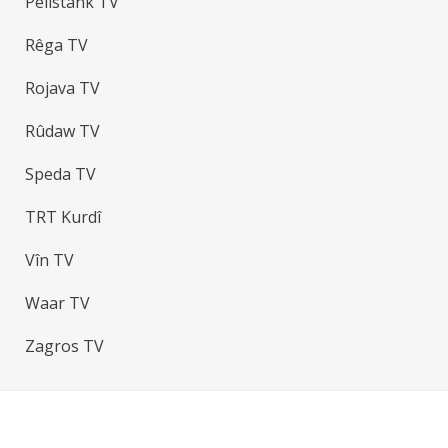
Pêlistank TV
Rêga TV
Rojava TV
Rûdaw TV
Speda TV
TRT Kurdî
Vîn TV
Waar TV
Zagros TV