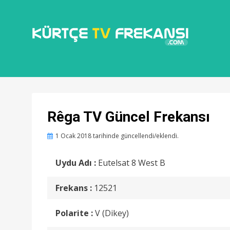
KÜRTÇE KANAL FREKANSLARI
KÜRTÇE TV
FREKANSI
Rêga TV Güncel Frekansı
Posted
1 Ocak 2018
tarihinde güncellendi/eklendi.
on
Uydu Adı :
Eutelsat 8 West B
Frekans :
12521
Polarite :
V (Dikey)