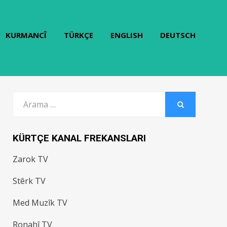
KURMANCÎ
TÜRKÇE
ENGLISH
DEUTSCH
Arama:
ARAMA
KÜRTÇE KANAL FREKANSLARI
Zarok TV
Stêrk TV
Med Muzîk TV
Ronahî TV