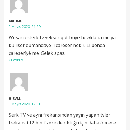
MAHMUT
5 Mayıs 2020, 21:29
Weşana stêrk tv yekser qut bûye hewldana me ya
ku liser qumandayê jî çareser nekir. Li benda
çareserîyê me. Gelek spas.
CEVAPLA
H.SVM.
5 Mayıs 2020, 17:51
Serk TV ve aynı frekansından yayın yapan tvler
frekans i 12 bin üzerinde olduğu için daha öncede