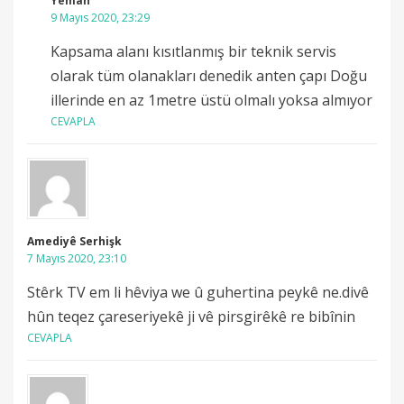
Yeman
9 Mayıs 2020, 23:29
Kapsama alanı kısıtlanmış bir teknik servis
olarak tüm olanakları denedik anten çapı Doğu
illerinde en az 1metre üstü olmalı yoksa almıyor
CEVAPLA
Amediyê Serhişk
7 Mayıs 2020, 23:10
Stêrk TV em li hêviya we û guhertina peykê ne.divê
hûn teqez çareseriyekê ji vê pirsgirêkê re bibînin
CEVAPLA