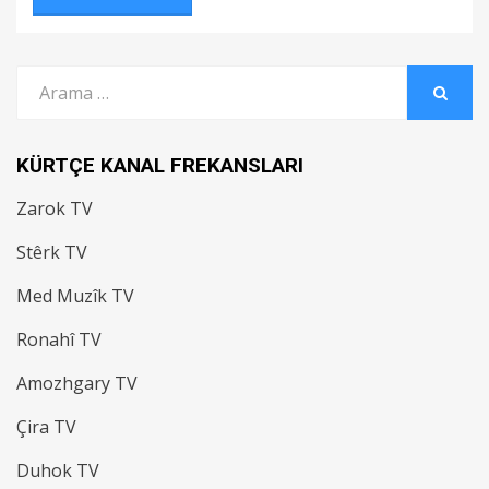
Arama:
ARAMA
KÜRTÇE KANAL FREKANSLARI
Zarok TV
Stêrk TV
Med Muzîk TV
Ronahî TV
Amozhgary TV
Çira TV
Duhok TV