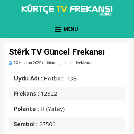
KÜRTÇE KANAL FREKANSLARI
KÜRTÇE TV FREKANSI
MENU
Stêrk TV Güncel Frekansı
Posted
20 Haziran 2020
tarihinde güncellendi/eklendi.
on
Uydu Adı :
Hotbird 13B
Frekans :
12322
Polarite :
H (Yatay)
Sembol :
27500